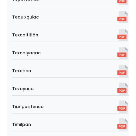
Tequixquiac
Texcaltitlán
Texcalyacac
Texcoco
Tezoyuca
Tianguistenco
Timilpan